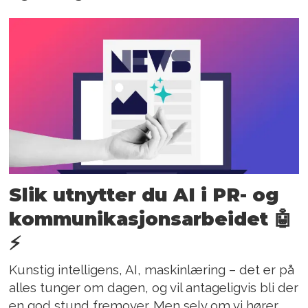
Slik utnytter du AI i PR- og
kom­munikasjons­arbeidet 🤖
⚡️
Kunstig intelligens, AI, maskinlæring – det er på
alles tunger om dagen, og vil antageligvis bli der
en god stund fremover. Men selv om vi hører