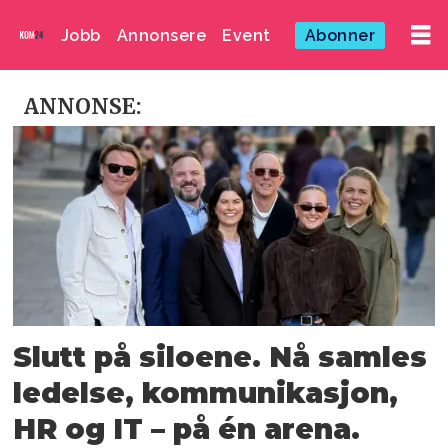
Jobb
Annonsere
Event
Abonner
Kom24
ANNONSE:
annonse
Slutt på siloene. Nå samles
ledelse, kommunikasjon,
HR og IT – på én arena.