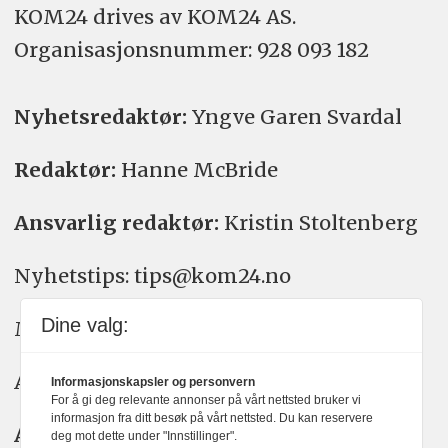
KOM24 drives av KOM24 AS.
Organisasjons­nummer: 928 093 182
Nyhetsredaktør:
Yngve Garen Svardal
Redaktør:
Hanne McBride
Ansvarlig redaktør:
Kristin Stoltenberg
Nyhetstips: tips@kom24.no
Dine valg:
Meninger: meninger@kom24.no
Annonse: annonse@watchmedia.no
Informasjonskapsler og personvern
For å gi deg relevante annonser på vårt nettsted bruker vi
informasjon fra ditt besøk på vårt nettsted. Du kan reservere
Abonnement:
kom24@watchmedia.no
deg mot dette under "Innstillinger".