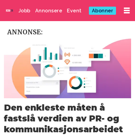
Jobb
Annonsere
Event
Abonner
Emne:
ANNONSE:
mynewsdesk
Den enkleste måten å
fastslå verdien av PR- og
kommunikasjonsarbeidet