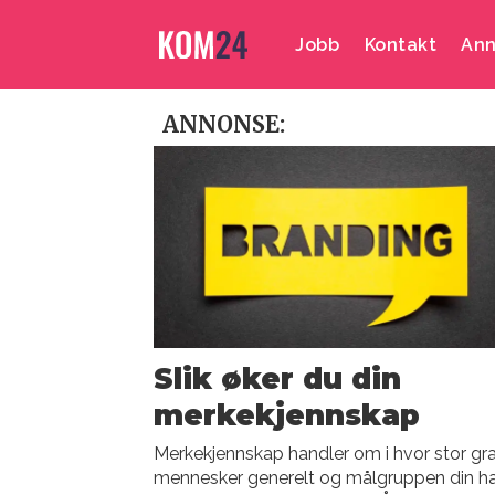
Jobb
Kontakt
Ann
Emne:
ANNONSE:
merkekjennskap
Slik øker du din
merkekjennskap
Merkekjennskap handler om i hvor stor gr
mennesker generelt og målgruppen din h