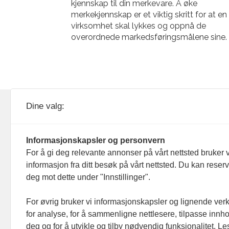
kjennskap til din merkevare. Å øke
merkekjennskap er et viktig skritt for at en
virksomhet skal lykkes og oppnå de
overordnede markedsføringsmålene sine.
KOM24 drives av KOM24 AS.
Nyh
Dine valg:
Organisasjons­nummer: 928
Red
093 182
Informasjonskapsler og personvern
Ans
For å gi deg relevante annonser på vårt nettsted bruker v
informasjon fra ditt besøk på vårt nettsted. Du kan reser
Nyh
deg mot dette under "Innstillinger".
Men
For øvrig bruker vi informasjonskapsler og lignende ver
for analyse, for å sammenligne nettlesere, tilpasse innhol
Ann
deg og for å utvikle og tilby nødvendig funksjonalitet. L