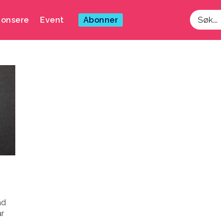
onsere
Event
Abonner
Søk
ad
ar