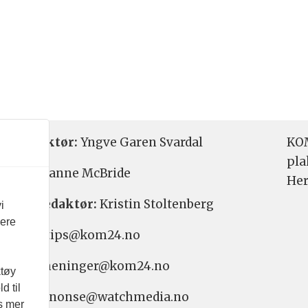
etsredaktør:
Yngve Garen Svardal
KOM
pla
aktør:
Hanne McBride
Her
varlig redaktør:
Kristin Stoltenberg
i
vere
etstips: tips@kom24.no
inger: meninger@kom24.no
ktøy
d til
onse: annonse@watchmedia.no
es mer